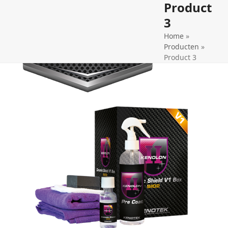
Product
Open
Close
3
mobile
mobile
Home
»
menu
menu
Producten
»
Product 3