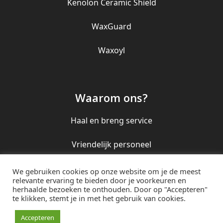
Kenolon Ceramic Shield
WaxGuard
Waxoyl
Waarom ons?
Haal en breng service
Vriendelijk personeel
Perfect eindresultaat
We gebruiken cookies op onze website om je de meest
relevante ervaring te bieden door je voorkeuren en
herhaalde bezoeken te onthouden. Door op "Accepteren"
te klikken, stemt je in met het gebruik van cookies.
© Uniek Poetsbedrijf 2016
0299 406 005 / 06
Accepteren