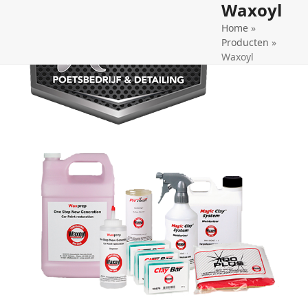
Waxoyl
Open
Close
Home
»
mobile
mobile
Producten
»
menu
menu
Waxoyl