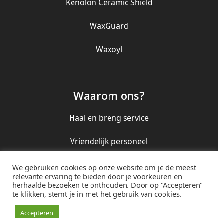
Kenolon Ceramic Shield
WaxGuard
Waxoyl
Waarom ons?
Haal en breng service
Vriendelijk personeel
Perfect eindresultaat
We gebruiken cookies op onze website om je de meest
relevante ervaring te bieden door je voorkeuren en
herhaalde bezoeken te onthouden. Door op "Accepteren"
te klikken, stemt je in met het gebruik van cookies.
© Uniek Poetsbedrijf 2016
0299 406 005 / 06
Accepteren